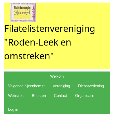
Filatelistenvereniging
"Roden-Leek en
omstreken"
Welkom
Volgende bijeenkomst
Vereniging
Dienstverlening
Websites
Beurzen
Contact
Organisatie
Log in